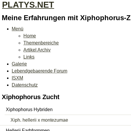
PLATYS.NET
Meine Erfahrungen mit Xiphophorus-
Menü
Home
Themenbereiche
Artikel Archiv
Links
Galerie
Lebendgebaerende Forum
ISXM
Datenschutz
Xiphophorus Zucht
Xiphophorus Hybriden
Xiph. hellerii x montezumae
Hellerii Farbformmen